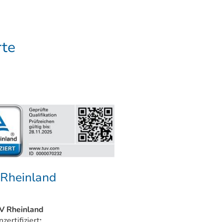
rte
Rheinland
V Rheinland
zertifiziert
: